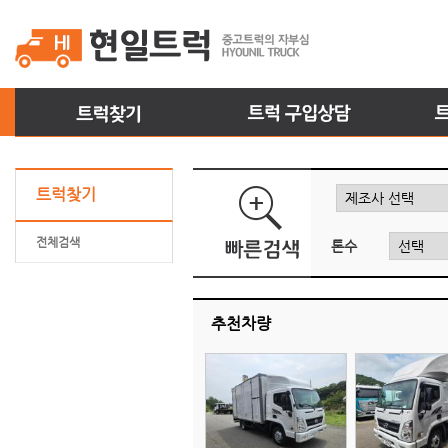
트럭찾기
전체검색
톤수
추천차량