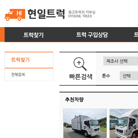
트럭찾기
전체검색
톤수
추천차량