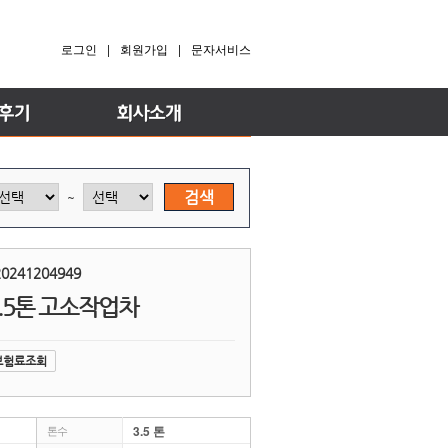
로그인
|
회원가입
|
문자서비스
~
0241204949
.5톤 고소작업차
보험료조회
3.5 톤
톤수