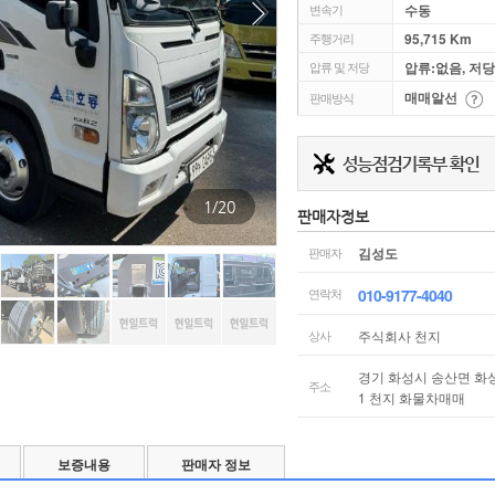
수동
변속기
95,715 Km
주행거리
Next
압류:없음, 저
압류 및 저당
매매알선
판매방식
1
/
20
판매자정보
김성도
판매자
010-9177-4040
연락처
주식회사 천지
상사
경기 화성시 송산면 화성
주소
1 천지 화물차매매
보증내용
판매자 정보