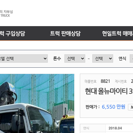
톤수
연식
~
8821
2
매물번호
제시번호
현대 올뉴마이티 3
6,550 만원
판매가 :
2018.04
연식