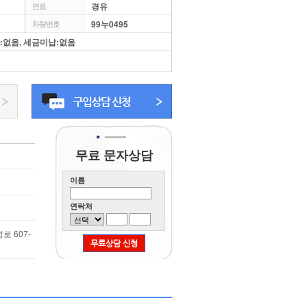
경유
연료
99누0495
차량번호
당:없음, 세금미납:없음
무료 문자상담
이름
연락처
로 607-