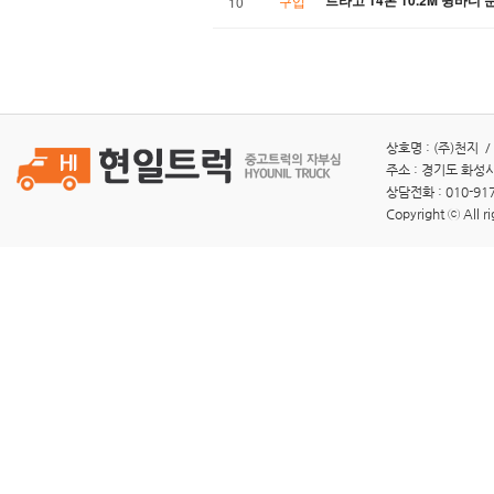
트라고 14톤 10.2M 윙바디
구입
10
상호명 : (주)천지 /
주소 : 경기도 화성시
상담전화 : 010-917
Copyright ⓒ All ri