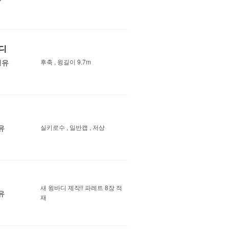
바디
경유
후축 , 윙길이 9.7m
유
실키로수 , 일반캡 , 저상
새 윙바디 제작!! 파레트 8장 적
유
재