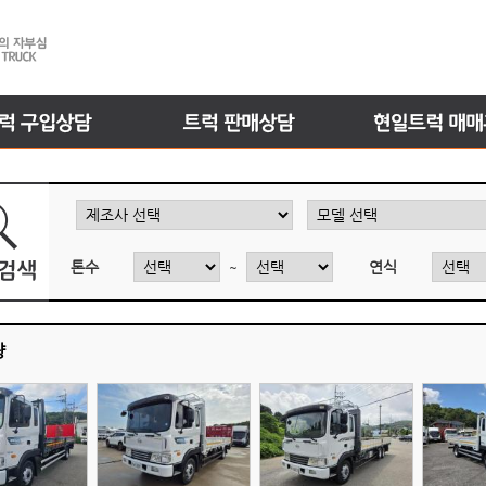
톤수
연식
~
량