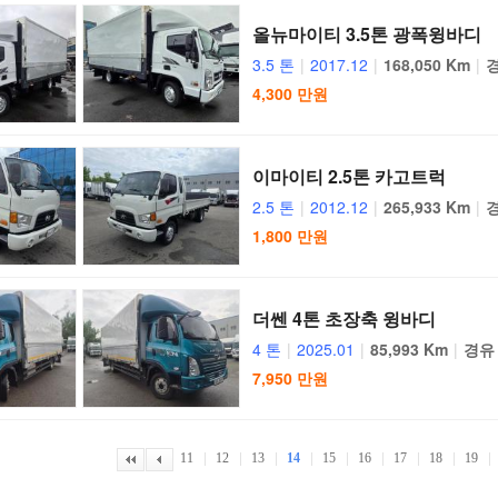
올뉴마이티 3.5톤 광폭윙바디
3.5 톤
|
2017.12
|
168,050 Km
|
4,300 만원
이마이티 2.5톤 카고트럭
2.5 톤
|
2012.12
|
265,933 Km
|
1,800 만원
더쎈 4톤 초장축 윙바디
4 톤
|
2025.01
|
85,993 Km
|
경유
7,950 만원
|
|
|
|
|
|
|
|
|
11
12
13
14
15
16
17
18
19