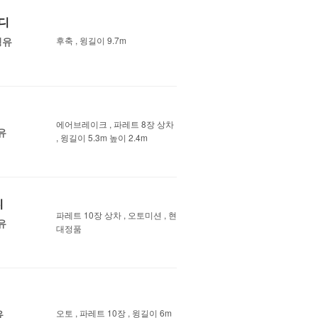
바디
경유
후축 , 윙길이 9.7m
에어브레이크 , 파레트 8장 상차
유
, 윙길이 5.3m 높이 2.4m
디
파레트 10장 상차 , 오토미션 , 현
유
대정품
유
오토 , 파레트 10장 , 윙길이 6m