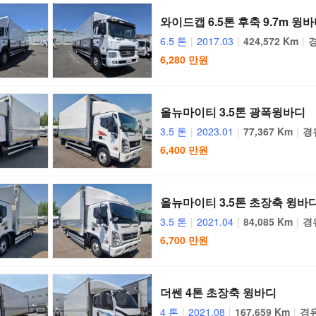
와이드캡 6.5톤 후축 9.7m 윙
6.5 톤
|
2017.03
|
424,572 Km
|
6,280 만원
올뉴마이티 3.5톤 광폭윙바디
3.5 톤
|
2023.01
|
77,367 Km
|
경
6,400 만원
올뉴마이티 3.5톤 초장축 윙바
3.5 톤
|
2021.04
|
84,085 Km
|
경
6,700 만원
더쎈 4톤 초장축 윙바디
4 톤
|
2021.08
|
167,659 Km
|
경