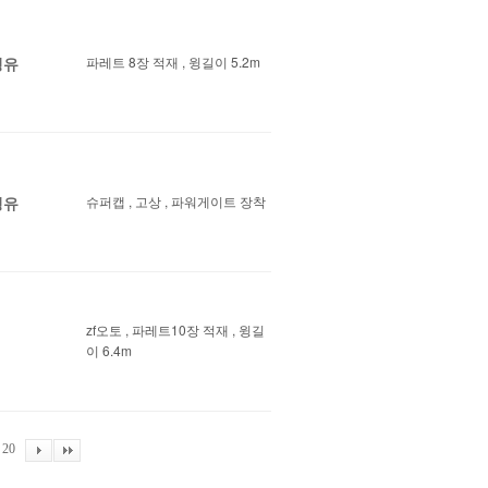
경유
파레트 8장 적재 , 윙길이 5.2m
경유
슈퍼캡 , 고상 , 파워게이트 장착
zf오토 , 파레트10장 적재 , 윙길
이 6.4m
20