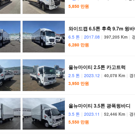
5,850 만원
와이드캡 6.5톤 후축 9.7m 윙
6.5 톤
|
2017.08
|
397,205 Km
|
6,280 만원
올뉴마이티 2.5톤 카고트럭
2.5 톤
|
2023.12
|
40,078 Km
|
경
3,950 만원
올뉴마이티 3.5톤 광폭윙바디
3.5 톤
|
2023.11
|
52,446 Km
|
경
5,550 만원