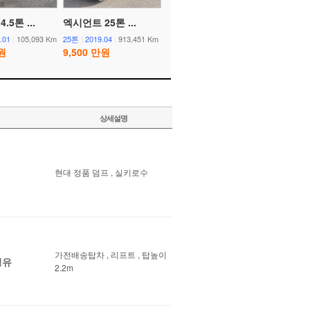
.5톤 ...
엑시언트 25톤 ...
.01
|
105,093 Km
25톤
|
2019.04
|
913,451 Km
만원
9,500 만원
상세설명
현대 정품 덤프 , 실키로수
가전배송탑차 , 리프트 , 탑높이
경유
2.2m